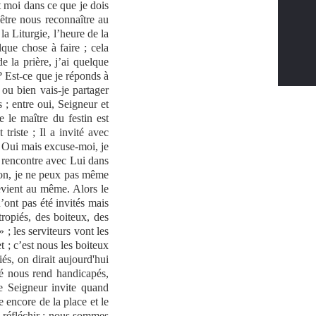
st moi dans ce que je dois
être nous reconnaître au
la Liturgie, l’heure de la
lque chose à faire ; cela
 la prière, j’ai quelque
 ? Est-ce que je réponds à
 ou bien vais-je partager
; entre oui, Seigneur et
 le maître du festin est
 triste ; Il a invité avec
 « Oui mais excuse-moi, je
a rencontre avec Lui dans
 non, je ne peux pas même
evient au même. Alors le
’ont pas été invités mais
tropiés, des boiteux, des
 ; les serviteurs vont les
 ; c’est nous les boiteux
és, on dirait aujourd'hui
é nous rend handicapés,
e Seigneur invite quand
 encore de la place et le
e réfléchir : nous sommes