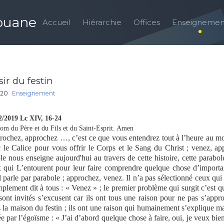
louane
Accueil
Hiérarchie
Offices
Enseignemen
ir du festin
1/20
Enseignement
2/2019 Lc XIV, 16-24
om du Père et du Fils et du Saint-Esprit. Amen
ochez, approchez …, c’est ce que vous entendrez tout à l’heure au mom
 le Calice pour vous offrir le Corps et le Sang du Christ ; venez, ap
le nous enseigne aujourd'hui au travers de cette histoire, cette parabol
 qui L’entourent pour leur faire comprendre quelque chose d’import
l parle par parabole ; approchez, venez. Il n’a pas sélectionné ceux qui 
mplement dit à tous : « Venez » ; le premier problème qui surgit c’est q
sont invités s’excusent car ils ont tous une raison pour ne pas s’appr
 la maison du festin ; ils ont une raison qui humainement s’explique mais
ée par l’égoïsme : « J’ai d’abord quelque chose à faire, oui, je veux bie