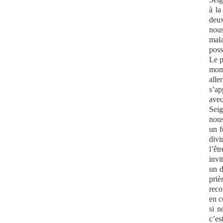
à la
deux
nous
mala
poss
Le p
mome
alle
s’ap
avec
Seig
nous
un f
divi
l’êt
invi
un d
priè
reco
en c
si n
c’es