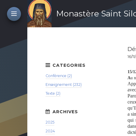
Monastère Saint Si
Dés
16/1
15/1
Conférence (2)
A
u n
Appr
Enseignement (232)
avec
Texte (2)
Paro
ceux
qu’I
a si
qui 
2025
dans
2024
dict