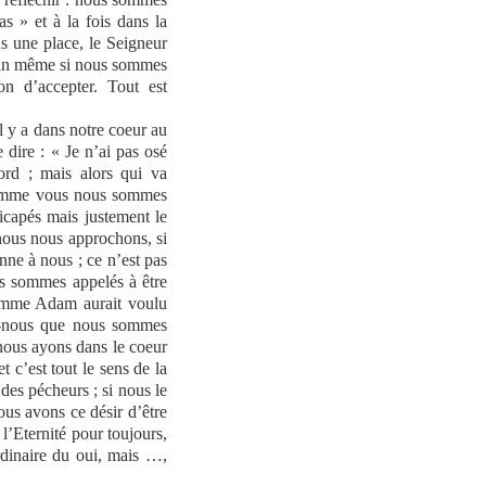
s » et à la fois dans la
ns une place, le Seigneur
estin même si nous sommes
on d’accepter. Tout est
il y a dans notre coeur au
dire : « Je n’ai pas osé
rd ; mais alors qui va
comme vous nous sommes
icapés mais justement le
i nous nous approchons, si
nne à nous ; ce n’est pas
ous sommes appelés à être
comme Adam aurait voulu
ns-nous que nous sommes
e nous ayons dans le coeur
t c’est tout le sens de la
es pécheurs ; si nous le
us avons ce désir d’être
l’Eternité pour toujours,
ordinaire du oui, mais …,