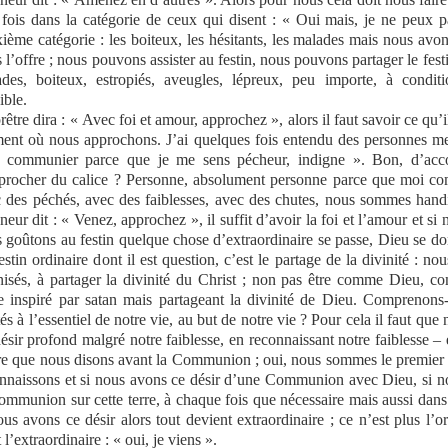
 fois dans la catégorie de ceux qui disent : « Oui mais, je ne peux pa
ième catégorie : les boiteux, les hésitants, les malades mais nous avo
 l’offre ; nous pouvons assister au festin, nous pouvons partager le f
des, boiteux, estropiés, aveugles, lépreux, peu importe, à conditi
ible.
rêtre dira : « Avec foi et amour, approchez », alors il faut savoir ce qu’
nt où nous approchons. J’ai quelques fois entendu des personnes me 
r communier parce que je me sens pécheur, indigne ». Bon, d’acco
procher du calice ? Personne, absolument personne parce que moi 
 des péchés, avec des faiblesses, avec des chutes, nous sommes hand
neur dit : « Venez, approchez », il suffit d’avoir la foi et l’amour et s
 goûtons au festin quelque chose d’extraordinaire se passe, Dieu se do
estin ordinaire dont il est question, c’est le partage de la divinité : n
nisés, à partager la divinité du Christ ; non pas être comme Dieu, 
re inspiré par satan mais partageant la divinité de Dieu. Compreno
tés à l’essentiel de notre vie, au but de notre vie ? Pour cela il faut qu
ésir profond malgré notre faiblesse, en reconnaissant notre faiblesse – e
re que nous disons avant la Communion ; oui, nous sommes le premier d
nnaissons et si nous avons ce désir d’une Communion avec Dieu, si no
ommunion sur cette terre, à chaque fois que nécessaire mais aussi dans 
ous avons ce désir alors tout devient extraordinaire ; ce n’est plus l’
t l’extraordinaire : « oui, je viens ».