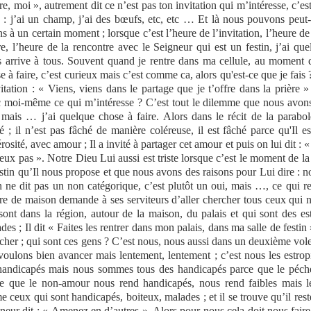
ire, moi », autrement dit ce n’est pas ton invitation qui m’intéresse, c’e
e : j’ai un champ, j’ai des bœufs, etc, etc … Et là nous pouvons peut-
s à un certain moment ; lorsque c’est l’heure de l’invitation, l’heure de 
re, l’heure de la rencontre avec le Seigneur qui est un festin, j’ai que
 arrive à tous. Souvent quand je rentre dans ma cellule, au moment de
e à faire, c’est curieux mais c’est comme ca, alors qu'est-ce que je fais
vitation : « Viens, viens dans le partage que je t’offre dans la prière »
 moi-même ce qui m’intéresse ? C’est tout le dilemme que nous avons 
 mais … j’ai quelque chose à faire. Alors dans le récit de la parabole
é ; il n’est pas fâché de manière coléreuse, il est fâché parce qu'Il est
rosité, avec amour ; Il a invité à partager cet amour et puis on lui dit :
eux pas ». Notre Dieu Lui aussi est triste lorsque c’est le moment de l
estin qu’Il nous propose et que nous avons des raisons pour Lui dire :
n ne dit pas un non catégorique, c’est plutôt un oui, mais …, ce qui r
re de maison demande à ses serviteurs d’aller chercher tous ceux qui n
sont dans la région, autour de la maison, du palais et qui sont des es
des ; Il dit « Faites les rentrer dans mon palais, dans ma salle de festin »
cher ; qui sont ces gens ? C’est nous, nous aussi dans un deuxième volet
voulons bien avancer mais lentement, lentement ; c’est nous les estropi
handicapés mais nous sommes tous des handicapés parce que le péch
e que le non-amour nous rend handicapés, nous rend faibles mais l
 ceux qui sont handicapés, boiteux, malades ; et il se trouve qu’il reste
neur dit : « Amenez en d’autres ». Alors pour nous cela doit nous fair