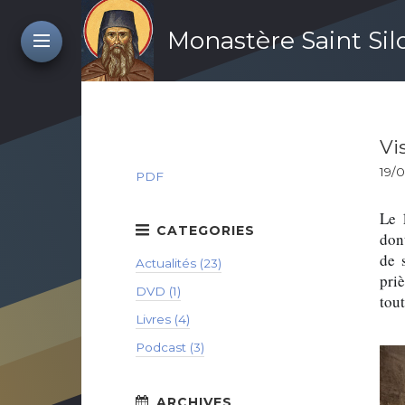
Monastère Saint Si
Vi
19/
PDF
Le 
dont
de 
Actualités (23)
priè
DVD (1)
tout
Livres (4)
Podcast (3)