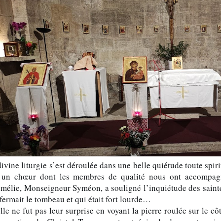
ivine liturgie s’est déroulée dans une belle quiétude toute spir
 un chœur dont les membres de qualité nous ont accompagn
omélie, Monseigneur Syméon, a souligné l’inquiétude des sain
fermait le tombeau et qui était fort lourde…
lle ne fut pas leur surprise en voyant la pierre roulée sur le c