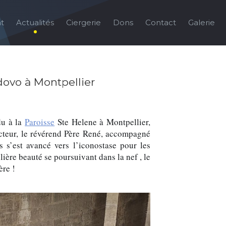
t
Actualités
Ciergerie
Dons
Contact
Galerie
ovo à Montpellier
du à la
Paroisse
Ste Helene à Montpellier,
cteur, le révérend Père René, accompagné
s s’est avancé vers l’iconostase pour les
lière beauté se poursuivant dans la nef , le
ère !