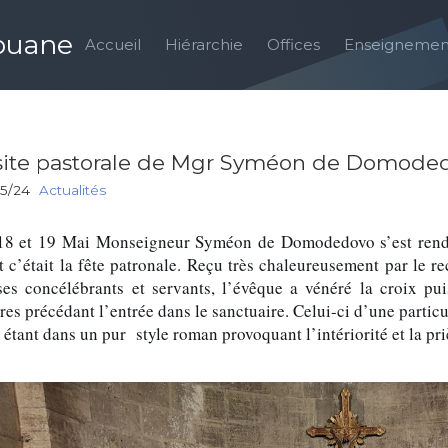
louane
Accueil
Hiérarchie
Offices
Enseignemen
site pastorale de Mgr Syméon de Domoded
05/24
Actualités
18 et 19 Mai Monseigneur Syméon de Domodedovo s’est ren
 c’était la fête patronale.
Reçu très chaleureusement par le re
ses concélébrants et servants, l’évêque a vénéré la croix pui
res précédant l’entrée dans le sanctuaire. Celui-ci d’une particu
 étant dans un pur style roman provoquant l’intériorité et la pri