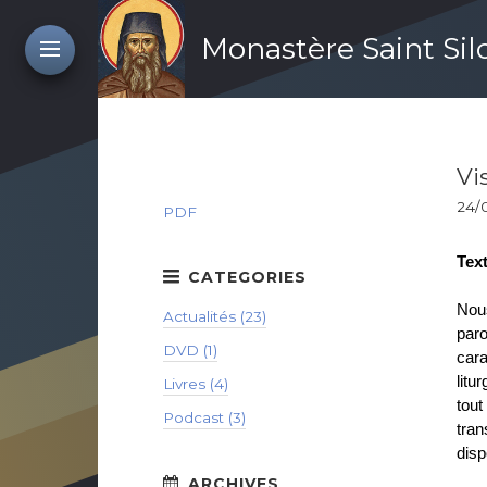
Monastère Saint Si
Vi
24/
PDF
Tex
Nous
Actualités (23)
par
DVD (1)
cara
litu
Livres (4)
tou
Podcast (3)
tran
disp