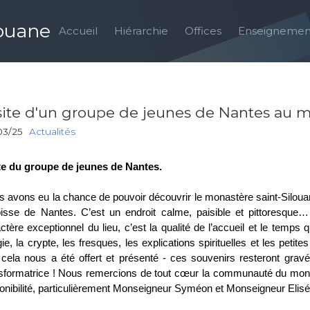
louane
Accueil
Hiérarchie
Offices
Enseignemen
site d'un groupe de jeunes de Nantes au m
03/25
Actualités
te du groupe de jeunes de Nantes.
 avons eu la chance de pouvoir découvrir le monastère saint-Siloua
oisse de Nantes. C’est un endroit calme, paisible et pittoresque
ctère exceptionnel du lieu, c’est la qualité de l’accueil et le temps
rgie, la crypte, les fresques, les explications spirituelles et les petit
t cela nous a été offert et présenté - ces souvenirs resteront g
sformatrice ! Nous remercions de tout cœur la communauté du monast
onibilité, particulièrement Monseigneur Syméon et Monseigneur Elisé